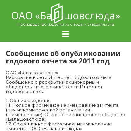
Skip
to
ОАО «Балашовcлюда»
content
Производство изделий из слюды и слюдопласта
Сообщение об опубликовании
годового отчета за 2011 год
ОАО «Балашовслюда»
Раскрытие в сети Интернет годового отчета
Сообщение о раскрытии акционерным
обществом на странице в сети Интернет
годового отчета
1. Общие сведения
1.1. Полное фирменное наименование эмитента
(для некоммерческой организации –
наименование): Открытое акционерное общество
«Балашовслюда»
1.2. Сокращенное фирменное наименование
эмитента: ОАО «Балашовслюда»