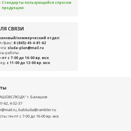
Стандарты пользующейся спросом
продукции
ЛЯ СВЯЗИ
лановый/коммерческий отдел:
л./факс:
8-(845)-45-4-81-62
чта:
sluda-plan@mail.ru
сы работы:
-пт с 7-00 до 16-00 вр. мск
бед:
c 11-00 до 12-00 вр. мск
кты
АШОВСЛЮДА" г. Балашов
81-62, 4-32-37
n@mail.ru, balsluda@rambler.ru
ты: пн-пт с 7-00 до 16-00 вр. мск