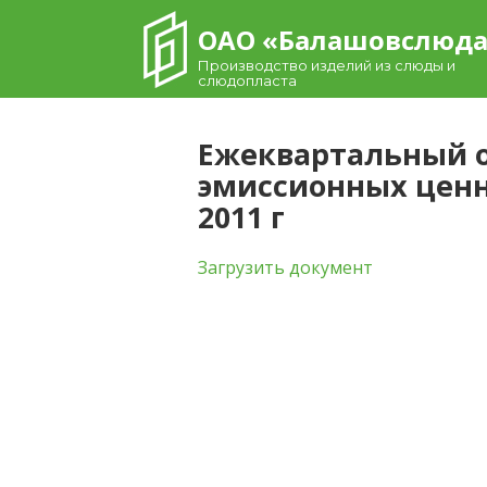
Skip
ОАО «Балашовcлюд
to
content
Производство изделий из слюды и
слюдопласта
Ежеквартальный о
эмиссионных ценны
2011 г
Загрузить документ