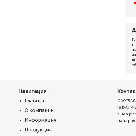
Д
П
те
по
ча
пн
о
Навигация
Конта
Главная
ОАО"БАЛ
(84545) 4-
О компании
sluda-pla
Информация
часы рабо
Продукция