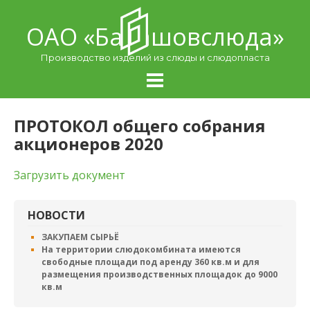
Skip
to
ОАО «Балашовcлюда»
content
Производство изделий из слюды и слюдопласта
ПРОТОКОЛ общего собрания
акционеров 2020
Загрузить документ
НОВОСТИ
ЗАКУПАЕМ СЫРЬЁ
На территории слюдокомбината имеются
свободные площади под аренду 360 кв.м и для
размещения производственных площадок до 9000
кв.м