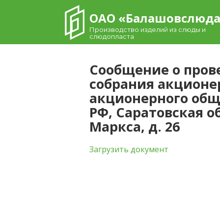
Skip
ОАО «Балашовcлюд
to
content
Производство изделий из слюды и
слюдопласта
Сообщение о пров
собрания акционе
акционерного об
РФ, Саратовская об
Маркса, д. 26
Загрузить документ