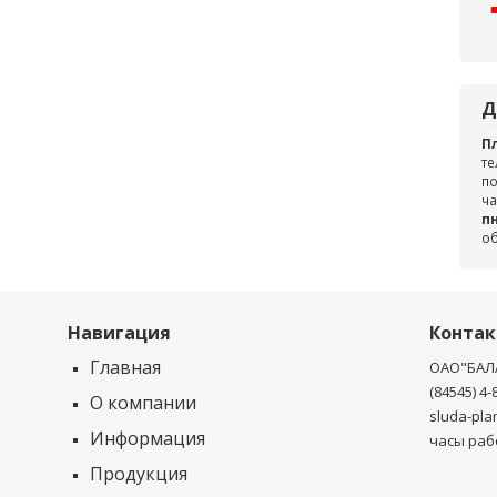
Д
П
те
по
ча
пн
о
Навигация
Конта
Главная
ОАО"БАЛ
(84545) 4-
О компании
sluda-pla
Информация
часы рабо
Продукция