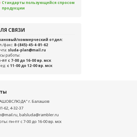
Стандарты пользующейся спросом
продукции
ЛЯ СВЯЗИ
лановый/коммерческий отдел:
л./факс:
8-(845)-45-4-81-62
чта:
sluda-plan@mail.ru
сы работы:
-пт с 7-00 до 16-00 вр. мск
бед:
c 11-00 до 12-00 вр. мск
кты
АШОВСЛЮДА" г. Балашов
81-62, 4-32-37
n@mail.ru, balsluda@rambler.ru
ты: пн-пт с 7-00 до 16-00 вр. мск