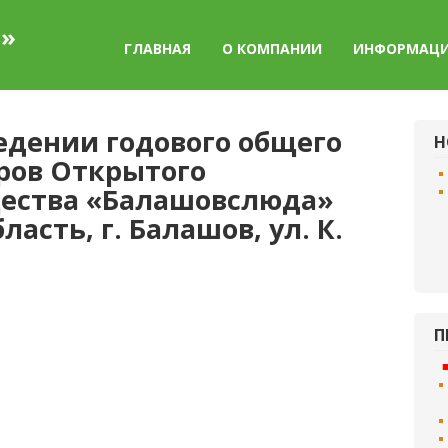
а»
ГЛАВНАЯ
О КОМПАНИИ
ИНФОРМАЦ
едении годового общего
Н
ров Открытого
щества «Балашовслюда»
ласть, г. Балашов, ул. К.
П