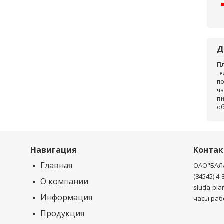
Д
П
те
по
ча
пн
о
Навигация
Конта
Главная
ОАО"БАЛ
(84545) 4-
О компании
sluda-pla
Информация
часы рабо
Продукция