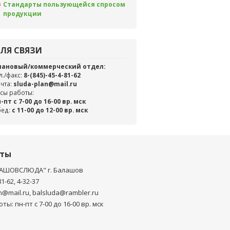
Стандарты пользующейся спросом
продукции
ЛЯ СВЯЗИ
лановый/коммерческий отдел:
л./факс:
8-(845)-45-4-81-62
чта:
sluda-plan@mail.ru
сы работы:
-пт с 7-00 до 16-00 вр. мск
бед:
c 11-00 до 12-00 вр. мск
кты
АШОВСЛЮДА" г. Балашов
81-62, 4-32-37
n@mail.ru, balsluda@rambler.ru
ты: пн-пт с 7-00 до 16-00 вр. мск