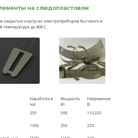
лементы на слюдопластовом
 в закрытых корпусах электроприборов бытового и
 температуре до 800 С.
Наработка в
Мощность
Напряжение
час
Вт.
В.
250
500
110,220
1300
250
220