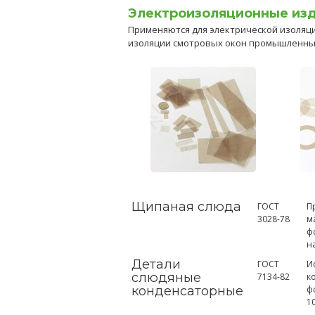
Электроизоляционные изд
Применяются для электрической изоляци
изоляции смотровых окон промышленных
Щипаная слюда
ГОСТ
П
3028-78
м
ф
н
Детали
ГОСТ
И
слюдяные
7134-82
к
конденсаторные
ф
1