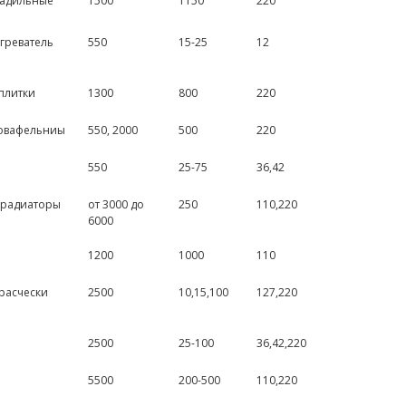
ладильные
1500
1150
220
греватель
550
15-25
12
плитки
1300
800
220
ровафельниы
550, 2000
500
220
550
25-75
36,42
орадиаторы
от 3000 до
250
110,220
6000
1200
1000
110
расчески
2500
10,15,100
127,220
2500
25-100
36,42,220
5500
200-500
110,220