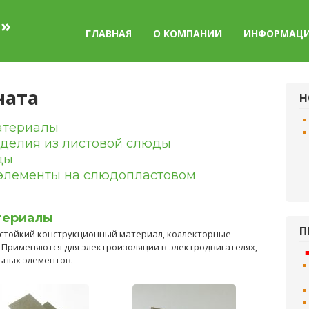
а»
ГЛАВНАЯ
О КОМПАНИИ
ИНФОРМАЦ
ната
Н
атериалы
делия из листовой слюды
ды
элементы на слюдопластовом
териалы
П
остойкий конструкционный материал, коллекторные
 Применяются для электроизоляции в электродвигателях,
ьных элементов.