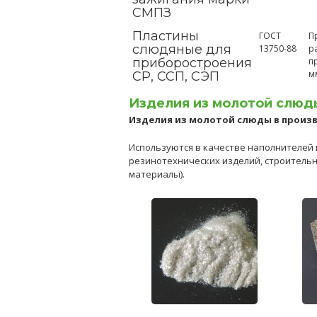
СМПЗ
Пластины
ГОСТ
П
слюдяные для
13750-88
р
приборостроения
п
м
СР, ССП, СЭП
Изделия из молотой слюд
Изделия из молотой слюды в произв
Используются в качестве наполнителей 
резинотехнических изделий, строитель
материалы).