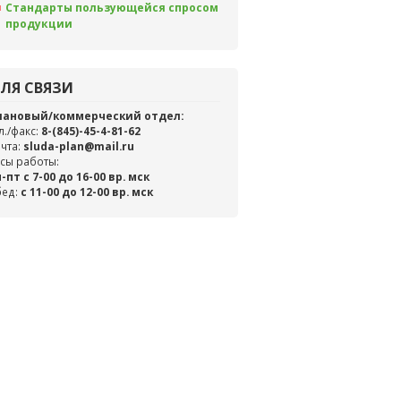
Стандарты пользующейся спросом
продукции
ЛЯ СВЯЗИ
лановый/коммерческий отдел:
л./факс:
8-(845)-45-4-81-62
чта:
sluda-plan@mail.ru
сы работы:
-пт с 7-00 до 16-00 вр. мск
бед:
c 11-00 до 12-00 вр. мск