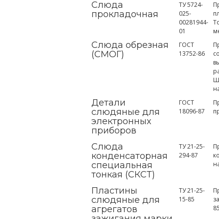
Слюда
ТУ 5724-
П
прокладочная
025-
п
00281944-
Т
01
м
Слюда обрезная
ГОСТ
П
(СМОГ)
13752-86
с
в
р
Ш
н
Детали
ГОСТ
П
слюдяные для
18096-87
п
электронных
приборов
Слюда
ТУ 21-25-
П
конденсаторная
294-87
к
специальная
н
тонкая (СКСТ)
Пластины
ТУ 21-25-
П
слюдяные для
15-85
з
агрегатов
8
зажигания марки