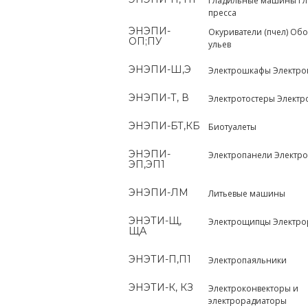
Гладильные машины Г
пресса
ЭНЭПИ-
Окуриватели (пчел) Обо
ОП;ПУ
ульев
ЭНЭПИ-Ш,Э
Электрошкафы Электро
ЭНЭПИ-Т, В
Электротостеры Элект
ЭНЭПИ-БТ,КБ
Биотуалеты
ЭНЭПИ-
Электропанели Электр
ЭП,ЭП1
ЭНЭПИ-ЛМ
Литьевые машины
ЭНЭТИ-Щ,
Электрощипцы Электро
ЩА
ЭНЭТИ-П,П1
Электропаяльники
ЭНЭТИ-К, КЗ
Электроконвекторы и
электрорадиаторы