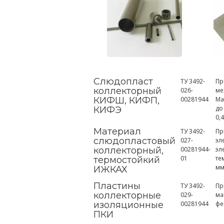
Слюдопласт
ТУ 3492-
Пр
коллекторный
026-
ме
КИФШ, КИФП,
00281944
Ма
до
КИФЭ
0,4
Материал
ТУ 3492-
Пр
слюдопластовый
027-
эл
коллекторный,
00281944-
эл
01
те
термостойкий
мм
ИЖКАХ
Пластины
ТУ 3492-
Пр
коллекторные
029-
ма
изоляционные
00281944
фе
ПКИ