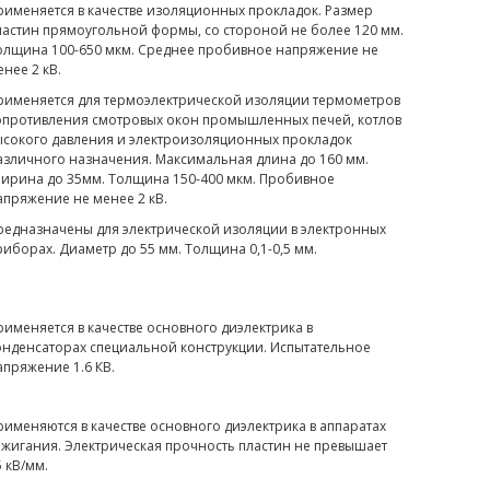
рименяется в качестве изоляционных прокладок. Размер
ластин прямоугольной формы, со стороной не более 120 мм.
олщина 100-650 мкм. Среднее пробивное напряжение не
енее 2 кВ.
рименяется для термоэлектрической изоляции термометров
опротивления смотровых окон промышленных печей, котлов
ысокого давления и электроизоляционных прокладок
азличного назначения. Максимальная длина до 160 мм.
ирина до 35мм. Толщина 150-400 мкм. Пробивное
апряжение не менее 2 кВ.
редназначены для электрической изоляции в электронных
риборах. Диаметр до 55 мм. Толщина 0,1-0,5 мм.
рименяется в качестве основного диэлектрика в
онденсаторах специальной конструкции. Испытательное
апряжение 1.6 КВ.
рименяются в качестве основного диэлектрика в аппаратах
ажигания. Электрическая прочность пластин не превышает
5 кВ/мм.