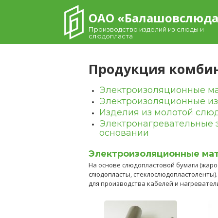
Skip
ОАО «Балашовcлюд
to
content
Производство изделий из слюды и
слюдопласта
Продукция комби
Электроизоляционные м
Электроизоляционные из
Изделия из молотой слю
Электронагревательные 
основании
Электроизоляционные ма
На основе слюдопластовой бумаги (жар
слюдопласты, стеклослюдопластоленты).
для производства кабелей и нагревател