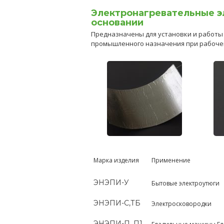
Электронагревательные э
основании
Предназначены для установки и работы
промышленного назначения при рабочей
Марка изделия
Применение
ЭНЭПИ-У
Бытовые электроутюги
ЭНЭПИ-С,ТБ
Электросковородки
ЭНЭПИ-П, П1