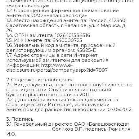
наименование): Открытое акционерное общество
«Балашовслюда»
1.2. Сокращенное фирменное наименование
эмитента: ОАО «Балашовслюда»
1.3. Место нахождения эмитента: Россия, 412340,
Саратовская область, г.Балашов, ул. К.Маркса, д.
26.
1.4. ОГРН эмитента: 1026401584516
1.5. ИНН эмитента: 6440000725
1.6. Уникальный код эмитента, присвоенный
регистрирующим органом: 45825-E
1.7. Адрес страницы в сети Интернет,
используемой эмитентом для раскрытия
информации: http://www.e-
disclosure.ru/portal/company.aspx?id=7897
2. Содержание сообщения
2.1. Вид документа, текст которого опубликован на
странице в сети: Опубликование годовой
бухгалтерской отчетности за 2011 г.
2.2. Дата опубликования текста документа на
странице в сети Интернет, используемой
эмитентом для раскрытия информации: 07.06.2012.
3. Подпись
3.1. Генеральный директор ОАО «Балашовслюда»
__________________ Селихов В.П. подпись Фамилия
И.О.