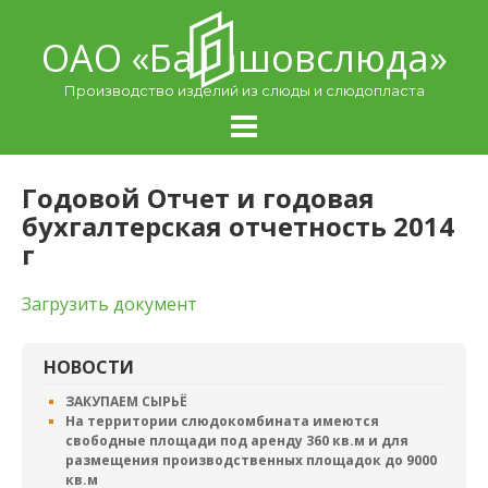
Skip
to
ОАО «Балашовcлюда»
content
Производство изделий из слюды и слюдопласта
Годовой Отчет и годовая
бухгалтерская отчетность 2014
г
Загрузить документ
НОВОСТИ
ЗАКУПАЕМ СЫРЬЁ
На территории слюдокомбината имеются
свободные площади под аренду 360 кв.м и для
размещения производственных площадок до 9000
кв.м