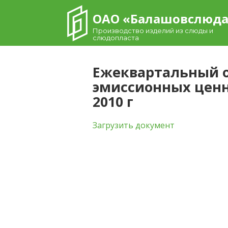
Skip
ОАО «Балашовcлюд
to
content
Производство изделий из слюды и
слюдопласта
Ежеквартальный о
эмиссионных ценны
2010 г
Загрузить документ