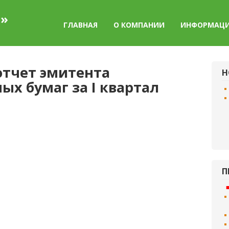
а»
ГЛАВНАЯ
О КОМПАНИИ
ИНФОРМАЦ
тчет эмитента
Н
х бумаг за I квартал
П