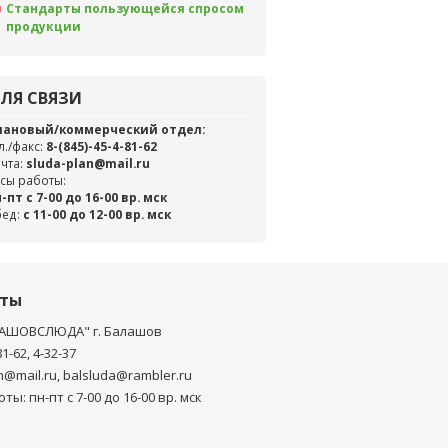
Стандарты пользующейся спросом
продукции
ЛЯ СВЯЗИ
лановый/коммерческий отдел:
л./факс:
8-(845)-45-4-81-62
чта:
sluda-plan@mail.ru
сы работы:
-пт с 7-00 до 16-00 вр. мск
бед:
c 11-00 до 12-00 вр. мск
кты
АШОВСЛЮДА" г. Балашов
81-62, 4-32-37
n@mail.ru, balsluda@rambler.ru
ты: пн-пт с 7-00 до 16-00 вр. мск