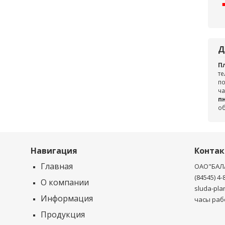
Д
П
те
по
ча
пн
о
Навигация
Конта
Главная
ОАО"БАЛ
(84545) 4-
О компании
sluda-pla
Информация
часы рабо
Продукция