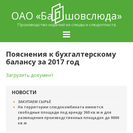
Skip
to
ОАО «Балашовcлюда»
content
Производство изделий из слюды и слюдопласта
Пояснения к бухгалтерскому
балансу за 2017 год
Загрузить документ
НОВОСТИ
ЗАКУПАЕМ СЫРЬЁ
На территории слюдокомбината имеются
свободные площади под аренду 360 кв.м и для
размещения производственных площадок до 9000
кв.м