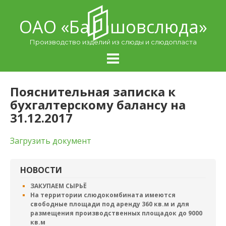
Skip
to
ОАО «Балашовcлюда»
content
Производство изделий из слюды и слюдопласта
Пояснительная записка к
бухгалтерскому балансу на
31.12.2017
Загрузить документ
НОВОСТИ
ЗАКУПАЕМ СЫРЬЁ
На территории слюдокомбината имеются
свободные площади под аренду 360 кв.м и для
размещения производственных площадок до 9000
кв.м