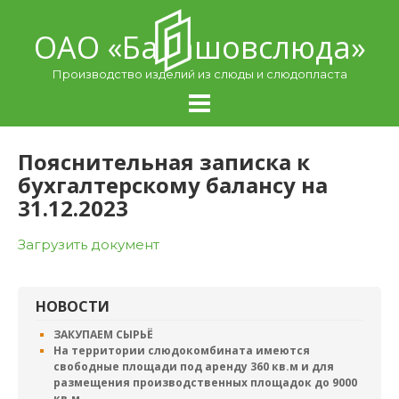
Skip
to
ОАО «Балашовcлюда»
content
Производство изделий из слюды и слюдопласта
Пояснительная записка к
бухгалтерскому балансу на
31.12.2023
Загрузить документ
НОВОСТИ
ЗАКУПАЕМ СЫРЬЁ
На территории слюдокомбината имеются
свободные площади под аренду 360 кв.м и для
размещения производственных площадок до 9000
кв.м