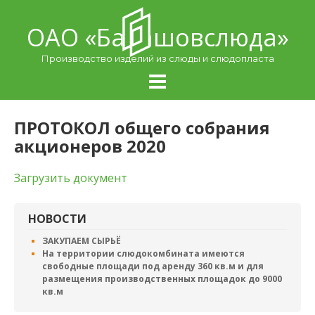
Skip
to
ОАО «Балашовcлюда»
content
Производство изделий из слюды и слюдопласта
ПРОТОКОЛ общего собрания
акционеров 2020
Загрузить документ
НОВОСТИ
ЗАКУПАЕМ СЫРЬЁ
На территории слюдокомбината имеются
свободные площади под аренду 360 кв.м и для
размещения производственных площадок до 9000
кв.м