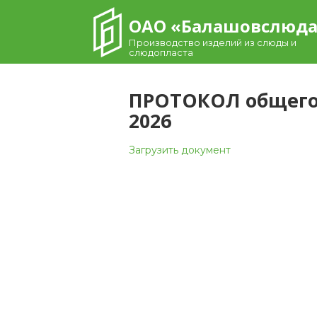
Skip
ОАО «Балашовcлюд
to
content
Производство изделий из слюды и
слюдопласта
ПРОТОКОЛ общего
2026
Загрузить документ