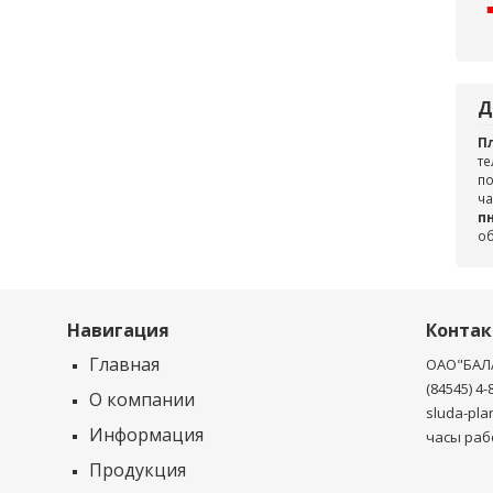
Д
П
те
по
ча
пн
о
Навигация
Конта
Главная
ОАО"БАЛ
(84545) 4-
О компании
sluda-pla
Информация
часы рабо
Продукция