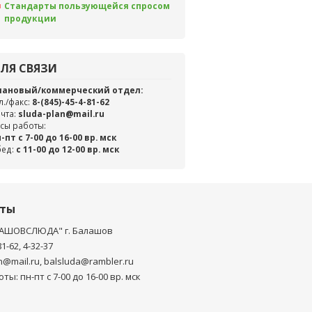
Стандарты пользующейся спросом
продукции
ЛЯ СВЯЗИ
лановый/коммерческий отдел:
л./факс:
8-(845)-45-4-81-62
чта:
sluda-plan@mail.ru
сы работы:
-пт с 7-00 до 16-00 вр. мск
бед:
c 11-00 до 12-00 вр. мск
кты
АШОВСЛЮДА" г. Балашов
81-62, 4-32-37
n@mail.ru, balsluda@rambler.ru
ты: пн-пт с 7-00 до 16-00 вр. мск