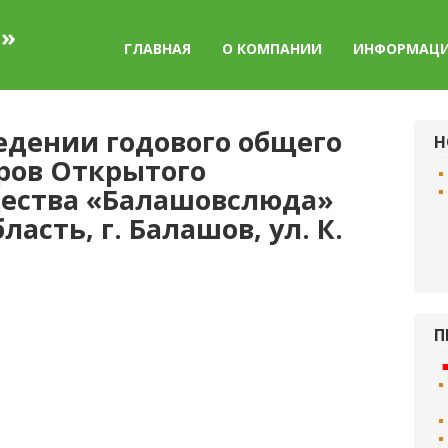
а»
ГЛАВНАЯ
О КОМПАНИИ
ИНФОРМАЦ
едении годового общего
Н
ров Открытого
щества «Балашовслюда»
ласть, г. Балашов, ул. К.
П