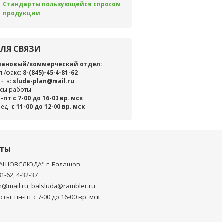
Стандарты пользующейся спросом
продукции
ЛЯ СВЯЗИ
лановый/коммерческий отдел:
л./факс:
8-(845)-45-4-81-62
чта:
sluda-plan@mail.ru
сы работы:
-пт с 7-00 до 16-00 вр. мск
бед:
c 11-00 до 12-00 вр. мск
кты
АШОВСЛЮДА" г. Балашов
81-62, 4-32-37
n@mail.ru, balsluda@rambler.ru
ты: пн-пт с 7-00 до 16-00 вр. мск