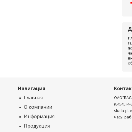
Д
П
те
по
ча
пн
о
Навигация
Конта
Главная
ОАО"БАЛ
(84545) 4-
О компании
sluda-pla
Информация
часы рабо
Продукция