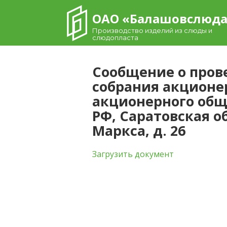
Skip
ОАО «Балашовcлюд
to
content
Производство изделий из слюды и
слюдопласта
Сообщение о пров
собрания акционе
акционерного об
РФ, Саратовская об
Маркса, д. 26
Загрузить документ