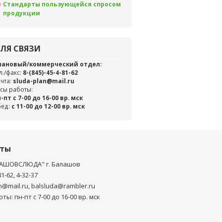
Стандарты пользующейся спросом
продукции
ЛЯ СВЯЗИ
лановый/коммерческий отдел:
л./факс:
8-(845)-45-4-81-62
чта:
sluda-plan@mail.ru
сы работы:
-пт с 7-00 до 16-00 вр. мск
бед:
c 11-00 до 12-00 вр. мск
кты
АШОВСЛЮДА" г. Балашов
81-62, 4-32-37
n@mail.ru, balsluda@rambler.ru
ты: пн-пт с 7-00 до 16-00 вр. мск