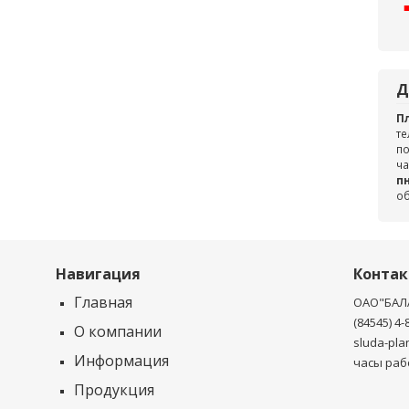
Д
П
те
по
ча
пн
о
Навигация
Конта
Главная
ОАО"БАЛ
(84545) 4-
О компании
sluda-pla
Информация
часы рабо
Продукция