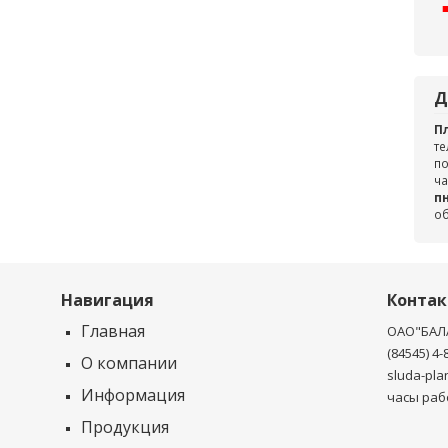
Д
П
те
по
ча
пн
о
Навигация
Конта
Главная
ОАО"БАЛ
(84545) 4-
О компании
sluda-pla
Информация
часы рабо
Продукция