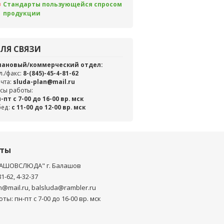
Стандарты пользующейся спросом
продукции
ЛЯ СВЯЗИ
лановый/коммерческий отдел:
л./факс:
8-(845)-45-4-81-62
чта:
sluda-plan@mail.ru
сы работы:
-пт с 7-00 до 16-00 вр. мск
бед:
c 11-00 до 12-00 вр. мск
кты
АШОВСЛЮДА" г. Балашов
81-62, 4-32-37
n@mail.ru, balsluda@rambler.ru
ты: пн-пт с 7-00 до 16-00 вр. мск