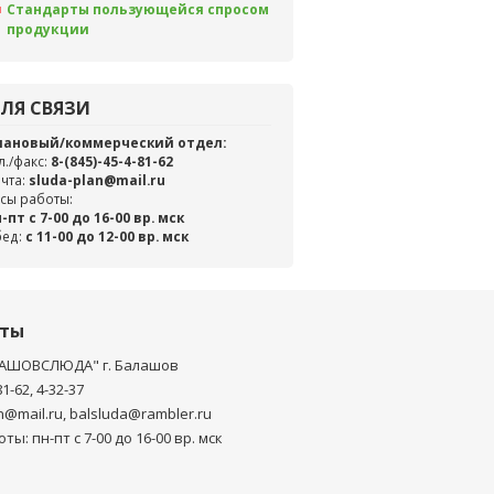
Стандарты пользующейся спросом
продукции
ЛЯ СВЯЗИ
лановый/коммерческий отдел:
л./факс:
8-(845)-45-4-81-62
чта:
sluda-plan@mail.ru
сы работы:
-пт с 7-00 до 16-00 вр. мск
бед:
c 11-00 до 12-00 вр. мск
кты
АШОВСЛЮДА" г. Балашов
81-62, 4-32-37
n@mail.ru, balsluda@rambler.ru
ты: пн-пт с 7-00 до 16-00 вр. мск