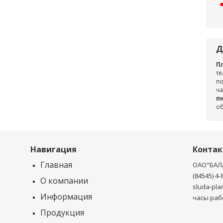
Д
П
те
по
ча
пн
о
Навигация
Конта
Главная
ОАО"БАЛ
(84545) 4-
О компании
sluda-pla
Информация
часы рабо
Продукция