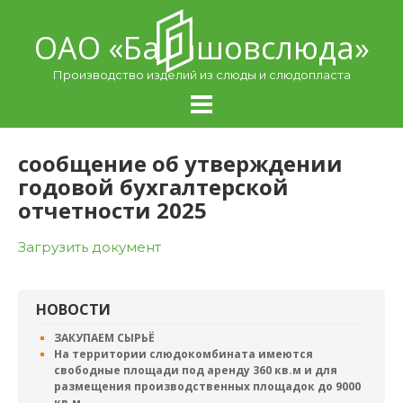
Skip
to
ОАО «Балашовcлюда»
content
Производство изделий из слюды и слюдопласта
сообщение об утверждении
годовой бухгалтерской
отчетности 2025
Загрузить документ
НОВОСТИ
ЗАКУПАЕМ СЫРЬЁ
На территории слюдокомбината имеются
свободные площади под аренду 360 кв.м и для
размещения производственных площадок до 9000
кв.м