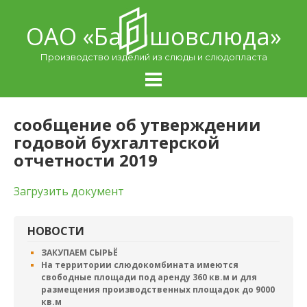
Skip
to
ОАО «Балашовcлюда»
content
Производство изделий из слюды и слюдопласта
сообщение об утверждении
годовой бухгалтерской
отчетности 2019
Загрузить документ
НОВОСТИ
ЗАКУПАЕМ СЫРЬЁ
На территории слюдокомбината имеются
свободные площади под аренду 360 кв.м и для
размещения производственных площадок до 9000
кв.м