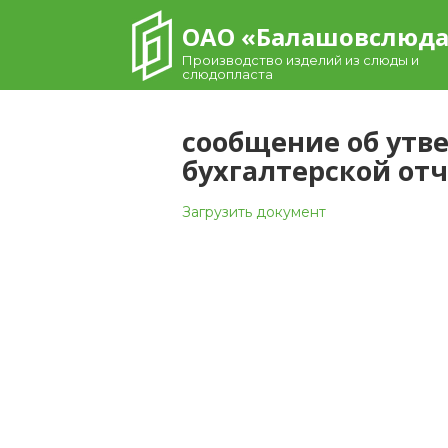
Skip
ОАО «Балашовcлюд
to
content
Производство изделий из слюды и
слюдопласта
сообщение об утв
бухгалтерской отч
Загрузить документ