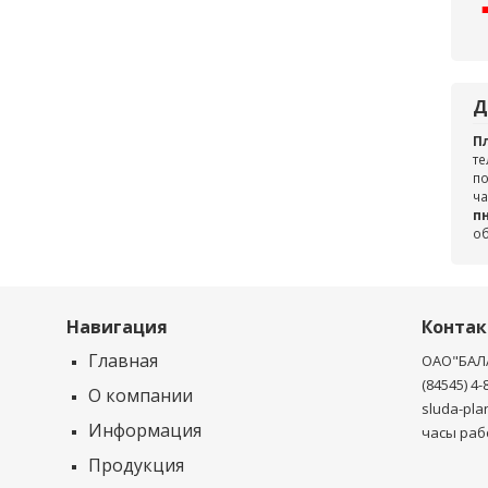
Д
П
те
по
ча
пн
о
Навигация
Конта
Главная
ОАО"БАЛ
(84545) 4-
О компании
sluda-pla
Информация
часы рабо
Продукция