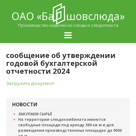
Skip
to
ОАО «Балашовcлюда»
content
Производство изделий из слюды и слюдопласта
сообщение об утверждении
годовой бухгалтерской
отчетности 2024
Загрузить документ
НОВОСТИ
ЗАКУПАЕМ СЫРЬЁ
На территории слюдокомбината имеются
свободные площади под аренду 360 кв.м и для
размещения производственных площадок до 9000
кв.м